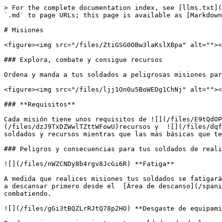
> For the complete documentation index, see [llms.txt](
`.md` to page URLs; this page is available as [Markdown
# Misiones

<figure><img src="/files/ZtiGSG0OBw3laKslXBpa" alt=""><
### Explora, combate y consigue recursos

Ordena y manda a tus soldados a peligrosas misiones par
<figure><img src="/files/ljj1On0u5BoWEDg1ChNj" alt=""><
### **Requisitos**

Cada misión tiene unos requisitos de ![](/files/E9tQdO
(/files/dzJ9TxDZWwlTZttWFowU)recursos y  ![](/files/dqf
soldados y recursos mientras que las más básicas que te
### Peligros y consecuencias para tus soldados de reali
![](/files/nWZCNDy8b4rgv8JcGi6R) **Fatiga**

A medida que realices misiones tus soldados se fatigará
a descansar primero desde el  [Área de descanso](/spani
combatiendo.

![](/files/gGi3tBQZLrRJtQ78p2HO) **Desgaste de equipami