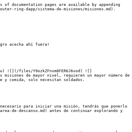
s of documentation pages are available by appending 
outer-ring-dapp/sistema-de-misiones/misiones.md).

gro acecha ahí fuera!

u) ![](/files/Y9ozkZFnvm8FER6J6vod) ![]
s misiones de mayor nivel, requieren un mayor número de 
e y comida, solo necesitan soldados.

necesario para iniciar una misión, tendrás que ponerlo 
area-de-descanso.md) antes de continuar explorando y 