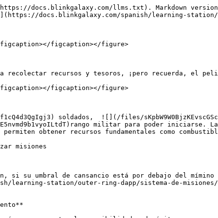
https://docs.blinkgalaxy.com/llms.txt). Markdown version
](https://docs.blinkgalaxy.com/spanish/learning-station/
figcaption></figcaption></figure>

a recolectar recursos y tesoros, ¡pero recuerda, el peli
figcaption></figcaption></figure>

Pf1cQ4d3QgIgj3) soldados,  ![](/files/sKpbW9W0BjzKEvscGSc
E5nvmd9b1vyoILtdT)rango militar para poder iniciarse. La
 permiten obtener recursos fundamentales como combustibl
zar misiones

n, si su umbral de cansancio está por debajo del mímino 
sh/learning-station/outer-ring-dapp/sistema-de-misiones/
ento**
