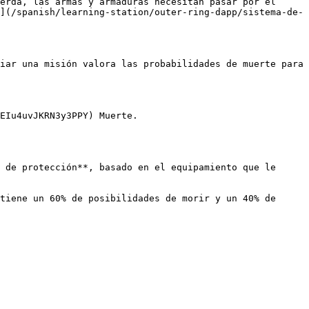
erda, las armas y armaduras necesitan pasar por el 
](/spanish/learning-station/outer-ring-dapp/sistema-de-
iar una misión valora las probabilidades de muerte para 
EIu4uvJKRN3y3PPY) Muerte.

tiene un 60% de posibilidades de morir y un 40% de 