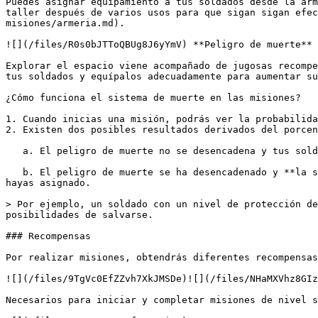
Puedes asignar equipamiento a tus soldados desde la arm
taller después de varios usos para que sigan sigan efec
misiones/armeria.md).

![](/files/R0s0bJTToQBUg8J6yYmV) **Peligro de muerte**

Explorar el espacio viene acompañado de jugosas recompe
tus soldados y equípalos adecuadamente para aumentar su
¿Cómo funciona el sistema de muerte en las misiones?

1. Cuando inicias una misión, podrás ver la probabilida
2. Existen dos posibles resultados derivados del porcen
   a. El peligro de muerte no se desencadena y tus soldados se salvan.

   b. El peligro de muerte se ha desencadenado y **la supervicencia de tus soldados dependerán de su porcentaje de protección**, basado en el equipamiento que le 
hayas asignado.

> Por ejemplo, un soldado con un nivel de protección de
posibilidades de salvarse.

### Recompensas

Por realizar misiones, obtendrás diferentes recompensas
![](/files/9TgVc0EfZZvh7XkJMSDe)![](/files/NHaMXVhz8GIz
Necesarios para iniciar y completar misiones de nivel s